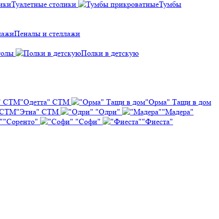
Туалетные столики
Тумбы
Пеналы и стеллажи
толы
Полки в детскую
"Одетта" СТМ
"Орма" Тащи в дом
"Этна" СТМ
"Одри"
"Мадера"
"Соренто"
"Софи"
"Фиеста"