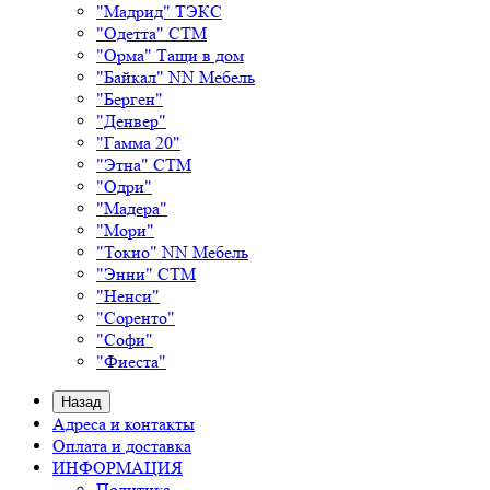
"Мадрид" ТЭКС
"Одетта" СТМ
"Орма" Тащи в дом
"Байкал" NN Мебель
"Берген"
"Денвер"
"Гамма 20"
"Этна" СТМ
"Одри"
"Мадера"
"Мори"
"Токио" NN Мебель
"Энни" СТМ
"Ненси"
"Соренто"
"Софи"
"Фиеста"
Назад
Адреса и контакты
Оплата и доставка
ИНФОРМАЦИЯ
Политика