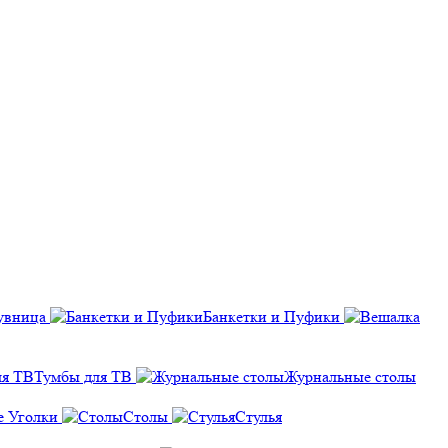
увница
Банкетки и Пуфики
Тумбы для ТВ
Журнальные столы
е Уголки
Столы
Стулья