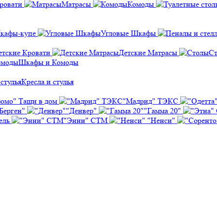
ровати
Матрасы
Комоды
кафы-купе
Угловые Шкафы
етские Кровати
Детские Матрасы
С
Шкафы и Комоды
Кресла и стулья
юмо" Тащи в дом
"Мадрид" ТЭКС
Берген"
"Денвер"
"Гамма 20"
ель
"Энни" СТМ
"Ненси"