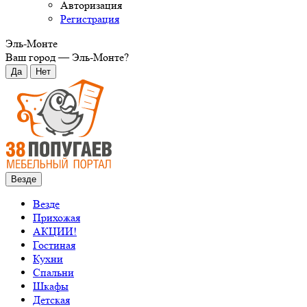
Авторизация
Регистрация
Эль-Монте
Ваш город —
Эль-Монте
?
Везде
Везде
Прихожая
АКЦИИ!
Гостиная
Кухни
Спальни
Шкафы
Детская