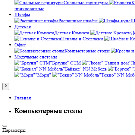
Спальные гарнитуры
К
прикроватные
Шкафы
Распашные шкафы
Ш
Детская
Детская Комната
Д
Пеналы и Стеллажи
Офис
Компьютерные столы
Модульные системы
"Брауни" СТМ
"Л
"Байкал" NN Мебель
"
"Мори"
"Токио" NN Меб
0
Главная
Компьютерные столы
Параметры