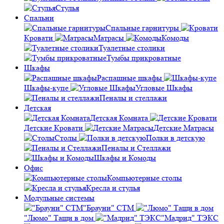
Стулья
Спальни
Спальные гарнитуры
Кровати
Матрасы
Комоды
Туалетные столики
Тумбы прикроватные
Шкафы
Распашные шкафы
Шкафы-купе
Угловые Шкафы
Пеналы и стеллажи
Детская
Детская Комната
Детские Кровати
Детские Матрасы
Столы
Полки в детскую
Пеналы и Стеллажи
Шкафы и Комоды
Офис
Компьютерные столы
Кресла и стулья
Модульные системы
"Брауни" СТМ
"Люмо" Тащи в дом
"Мадрид" ТЭКС