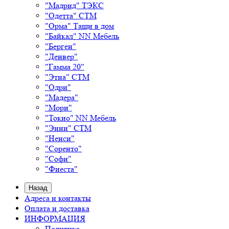
"Мадрид" ТЭКС
"Одетта" СТМ
"Орма" Тащи в дом
"Байкал" NN Мебель
"Берген"
"Денвер"
"Гамма 20"
"Этна" СТМ
"Одри"
"Мадера"
"Мори"
"Токио" NN Мебель
"Энни" СТМ
"Ненси"
"Соренто"
"Софи"
"Фиеста"
Назад
Адреса и контакты
Оплата и доставка
ИНФОРМАЦИЯ
Политика