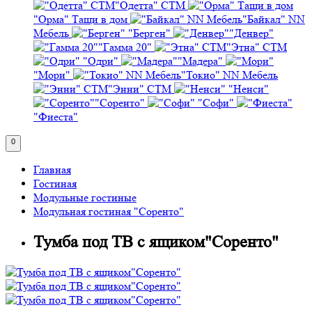
"Одетта" СТМ
"Орма" Тащи в дом
"Байкал" NN
Мебель
"Берген"
"Денвер"
"Гамма 20"
"Этна" СТМ
"Одри"
"Мадера"
"Мори"
"Токио" NN Мебель
"Энни" СТМ
"Ненси"
"Соренто"
"Софи"
"Фиеста"
0
Главная
Гостиная
Модульные гостиные
Модульная гостиная "Соренто"
Тумба под ТВ с ящиком"Соренто"