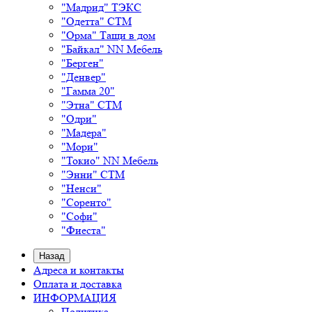
"Мадрид" ТЭКС
"Одетта" СТМ
"Орма" Тащи в дом
"Байкал" NN Мебель
"Берген"
"Денвер"
"Гамма 20"
"Этна" СТМ
"Одри"
"Мадера"
"Мори"
"Токио" NN Мебель
"Энни" СТМ
"Ненси"
"Соренто"
"Софи"
"Фиеста"
Назад
Адреса и контакты
Оплата и доставка
ИНФОРМАЦИЯ
Политика