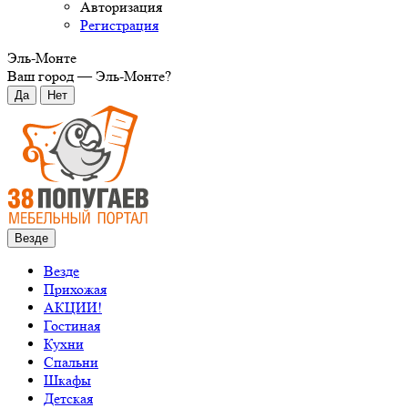
Авторизация
Регистрация
Эль-Монте
Ваш город —
Эль-Монте
?
Везде
Везде
Прихожая
АКЦИИ!
Гостиная
Кухни
Спальни
Шкафы
Детская